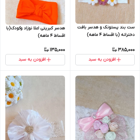
ست بند پستونک و هدسر بافت
هدسر کبریتی اعلا نوزاد و‌کودک(با
دخترانه (با اقساط ۴ ماهه)
اقساط ۴ ماهه)
135,000
385,000
افزودن به سبد
افزودن به سبد