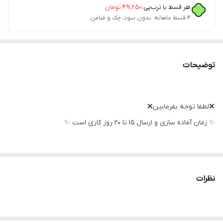
هر قسط با ترب‌پی:
۴۹۱٬۲۵۰
تومان
۴ قسط ماهانه. بدون سود، چک و ضامن.
توضیحات
❌لطفا توجه بفرمایین❌
✨ زمان آماده سازی و ارسال ۱۵ تا ۲۰ روز کاری است ✨
جنس ۱۰۰٪ نخ پنبه است
ست شامل سرهمی، کلاه و دستکش میشود
نظرات
اندازه ها
سایز صفر
پهنا ۲۴ قداز سرشانه تا مچ‌پا ۳۷