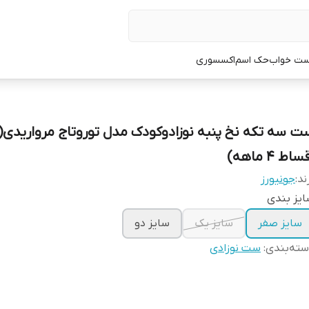
ت خواب
حک اسم
اکسسوری
ت سه تکه نخ پنبه نوزادوکودک مدل توروتاج مرواریدی(ب
ساط ۴ ماهه)
ند:
جونیورز
یز بندی
سایز صفر
سایز یک
سایز دو
ته‌بندی
:
ست نوزادی