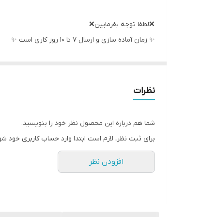
❌لطفا توجه بفرمایین❌
✨ زمان آماده سازی و ارسال ۷ تا ۱۰ روز کاری است ✨
جنس ۱۰۰٪ نخ پنبه است
ست شامل سرهمی، کلاه و دستکش میشود
نظرات
اندازه ها
شما هم درباره این محصول نظر خود را بنویسید.
سایز صفر
برای ثبت نظر، لازم است ابتدا وارد حساب کاربری خود شو
پهنا ۲۴ قداز سرشانه تا مچ‌پا ۳۷
افزودن نظر
سایز یک
پهنا ۲۶ قداز سرشانه تا مچ‌پا ۴۱