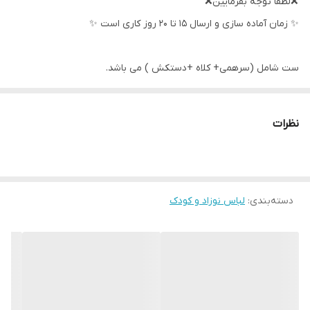
❌لطفا توجه بفرمایین❌
✨ زمان آماده سازی و ارسال ۱۵ تا ۲۰ روز کاری است ✨
ست شامل (سرهمی+ کلاه +دستکش ) می باشد.
جنس : ۱۰۰٪ نخ پنبه است
اسم کوچولوتون رو در مرحله آخر ثبت سفارش، در محلی که تعیین شده
نظرات
وارد خواهید کرد
برای سفارش اسم نوع سبک حروف رو از لینک زیر باید مجدد انتخاب و
خریداری کنید
دسته‌بندی
:
لینک خرید حروف اسم
لباس نوزاد و کودک