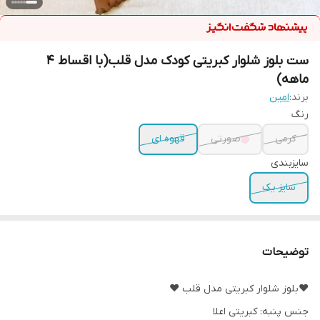
ست بلوز شلوار کبریتی کودک مدل قلب(با اقساط ۴
ماهه)
برند:
امین
رنگ
کرمی
صورتی
قهوه ای
سایزبندی
سایز یک
توضیحات
❤️بلوز شلوار کبریتی مدل قلب ❤️
جنس پنبه: کبریتی اعلا