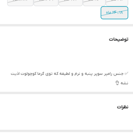
۱۸ ـ ۲۴ ماه
توضیحات
✅ جنس رامپر سوپر پنبه و نرم و لطیفه که توی گرما کوچولوت اذیت
نشه 👌
✅ جلوی رامپر نوشته یا علمدار کربلا گلدوزی شده
✅ پشت رامپر و جوراب ، بال فرشته داره
نظرات
.
سایزبندی :
سایز ۰ تا ۳ ماه