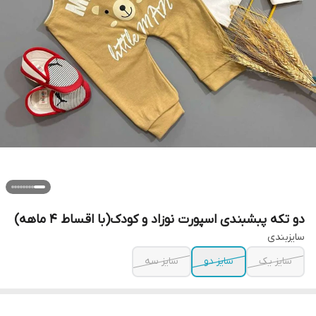
دو تکه پبشبندی اسپورت نوزاد و کودک(با اقساط ۴ ماهه)
سایزبندی
سایز یک
سایز دو
سایز سه