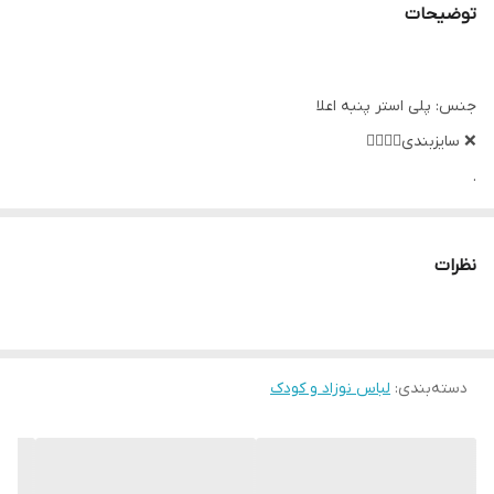
توضیحات
جنس: پلی استر پنبه اعلا
❌️ سایزبندی👇🏻👇🏻
.
🔸سایز ۱ :👈قد از سرشانه ۲۹/پهنا بلوز ۲۱ / پهنای بیلر ۲۴
🔹سایز ۲ :👈قد از سرشانه ۳۱/پهنا بلوز ۲۲ / پهنای بیلر ۲۶
نظرات
🔸سایز۳ :👈قد از سرشانه ۳۶ /پهنا بلوز ۲۴/ پهنای بیلر ۳۰
.
❌یک تا دو سانت خطای اندازه گیری در نظر بگیرید.
.
دسته‌بندی
:
لباس نوزاد و کودک
❌برای انتخاب سایز سانت ها حتما با لباس کودک مقایسه شود(سن ذکر
شده حدودی است)