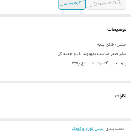
حیوانات بالن سوار
دزددریایی
توضیحات
جنس۱۰۰٪نخ پنبه
سایز صفر مناسب بدو‌تولد تا دو هفته گی
پهنا لباس ۲۴سرشانه تا مچ پا۳۷
سایز یک‌ مناسب تا یک ماهگی
پهنا لباس۲۹سرشانه تا مچ پا ۴۱
نظرات
دسته‌بندی
:
لباس نوزاد و کودک