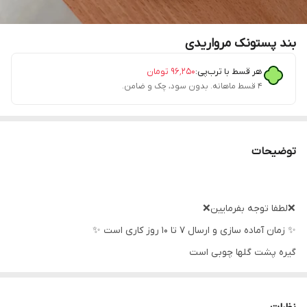
بند پستونک مرواریدی
هر قسط با ترب‌پی:
۹۶٬۲۵۰
تومان
۴ قسط ماهانه. بدون سود، چک و ضامن.
توضیحات
❌لطفا توجه بفرمایین❌
✨ زمان آماده سازی و ارسال ۷ تا ۱۰ روز کاری است ✨
گیره پشت گلها چوبی است