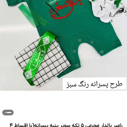
رامپر بالدار محرمی ۵ تکه سوپر پنبه پسرانه(با اقساط ۴