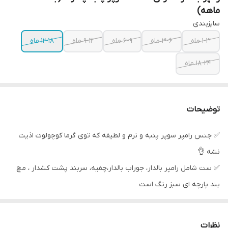
ماهه)
سایزبندی
۱-۳ ماه
۳-۶ ماه
۶-۹ ماه
۹-۱۲ ماه
۱۲-۱۸ ماه
۱۸-۲۴ ماه
توضیحات
✅ جنس رامپر سوپر پنبه و نرم و لطیفه که توی گرما کوچولوت اذیت
نشه 👌
✅ ست شامل رامپر بالدار، جوراب بالدار،چفیه، سربند پشت کشدار ، مچ
بند پارچه ای سبز رنگ است
✅ پشت رامپر و جوراب ، بال فرشته دارد
سایزبندی :
نظرات