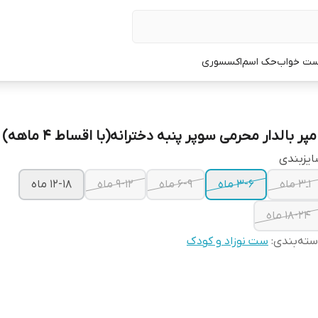
ت خواب
حک اسم
اکسسوری
مپر بالدار محرمی سوپر پنبه دخترانه(با اقساط ۴ ماهه)
یزبندی
۱ـ۳ ماه
۳-۶ ماه
۶-۹ ماه
۹-۱۲ ماه
۱۲-۱۸ ماه
۱۸-۲۴ ماه
ته‌بندی
:
ست نوزاد و کودک