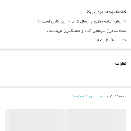
❌لطفا توجه بفرمایین❌
✨ زمان آماده سازی و ارسال ۱۵ تا ۲۰ روز کاری است ✨
ست شامل( سرهمی .کلاه و دستکش) می‌باشد .
جنس۱۰۰٪نخ پنبه
سایز صفر مناسب بدو‌تولد تا دو هفته گی
پهنا لباس ۲۴سرشانه تا مچ پا۳۷
نظرات
سایز یک‌ مناسب تا یک ماهگی
پهنا لباس۲۹سرشانه تا مچ پا ۴۱
دسته‌بندی
:
لباس نوزاد و کودک
سایز دو مناسب تا سه چهار ماهگی
پهنا لباس۳۶ سرشانه تا مچ پا ۴۵