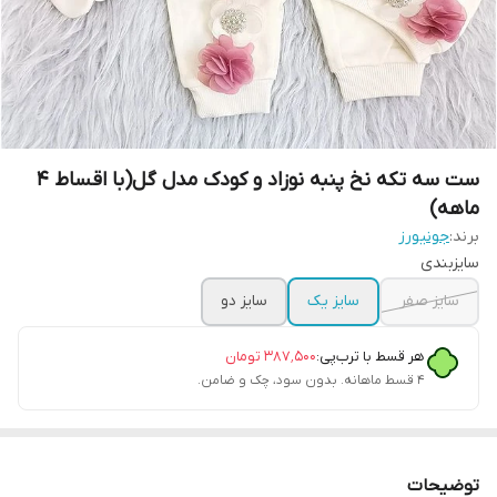
ست سه تکه نخ پنبه نوزاد و کودک مدل گل(با اقساط ۴
ماهه)
برند:
جونیورز
سایزبندی
سایز صفر
سایز یک
سایز دو
هر قسط با ترب‌پی:
۳۸۷٬۵۰۰
تومان
۴ قسط ماهانه. بدون سود، چک و ضامن.
توضیحات