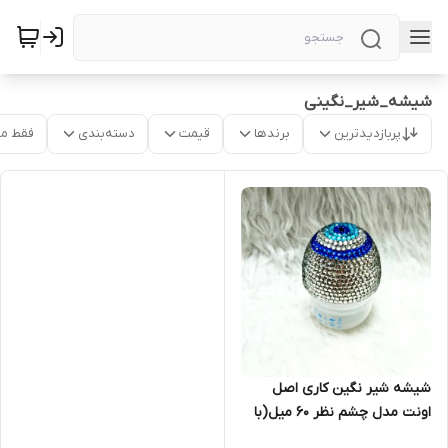
شیشه_شیر_نگینی
پربازدیدترین
برندها
قیمت
دسته‌بندی
فقط م
شیشه شیر نگین کاری اصل
اونت مدل چشم نظر ۶۰ میل(با
اقساط ۴ ماهه)