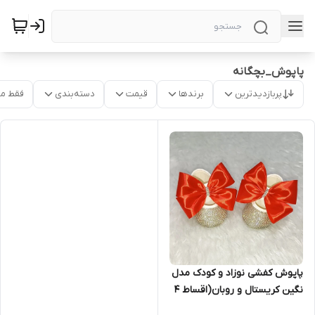
پاپوش_بچگانه
پربازدیدترین
برندها
قیمت
دسته‌بندی
فقط م
پاپوش کفشی نوزاد و کودک مدل
نگین کریستال و روبان(اقساط ۴
ماهه)