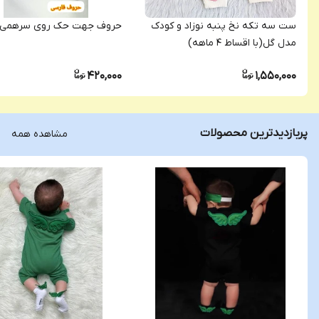
ست سه تکه نخ پنبه نوزاد و کودک
حروف جهت حک روی سرهمی
مدل گل(با اقساط ۴ ماهه)
420,000
1,550,000
پربازدیدترین محصولات
مشاهده همه